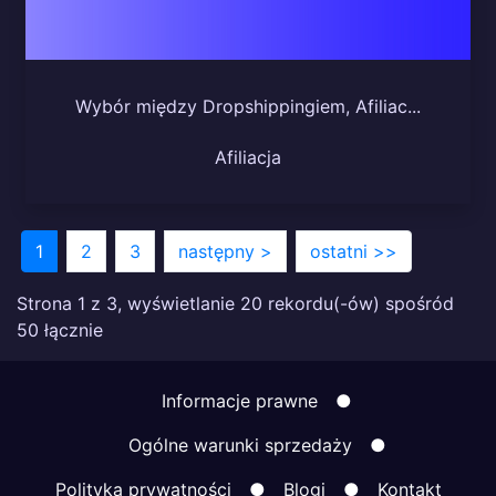
Wybór między Dropshippingiem, Afiliac...
Afiliacja
1
2
3
następny >
ostatni >>
Strona 1 z 3, wyświetlanie 20 rekordu(-ów) spośród
50 łącznie
Informacje prawne
●
Ogólne warunki sprzedaży
●
Polityka prywatności
●
Blogi
●
Kontakt