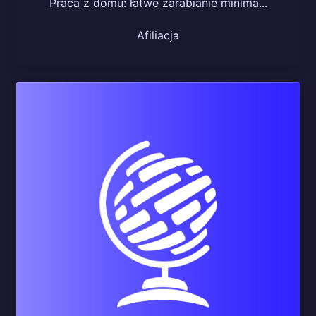
Praca z domu: łatwe zarabianie minima...
Afiliacja