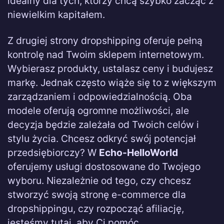
idealny dla tych, którzy chcą szybko zacząć z
niewielkim kapitałem.
Z drugiej strony dropshipping oferuje pełną
kontrolę nad Twoim sklepem internetowym.
Wybierasz produkty, ustalasz ceny i budujesz
markę. Jednak często wiąże się to z większym
zarządzaniem i odpowiedzialnością. Oba
modele oferują ogromne możliwości, ale
decyzja będzie zależała od Twoich celów i
stylu życia. Chcesz odkryć swój potencjał
przedsiębiorczy? W
Echo-HelloWorld
oferujemy usługi dostosowane do Twojego
wyboru. Niezależnie od tego, czy chcesz
stworzyć swoją stronę e-commerce dla
dropshippingu, czy rozpocząć afiliację,
jesteśmy tutaj, aby Ci pomóc.