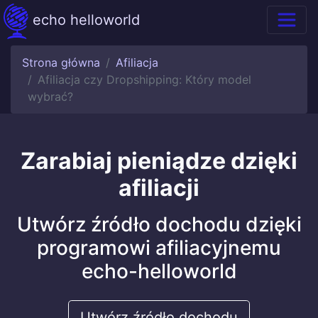
echo helloworld
Strona główna
Afiliacja
Afiliacja czy Dropshipping: Który model
wybrać?
Zarabiaj pieniądze dzięki
afiliacji
Utwórz źródło dochodu dzięki
programowi afiliacyjnemu
echo-helloworld
Utwórz źródło dochodu