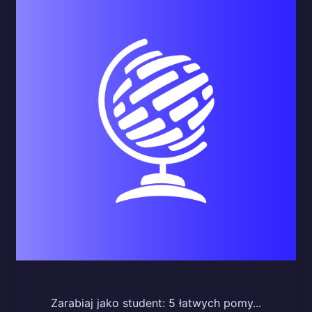
Zarabiaj jako student: 5 łatwych pomy...